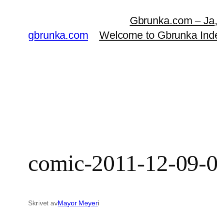
Hoppa
Gbrunka.com – Ja, d
till
gbrunka.com
Welcome to Gbrunka Ind
innehåll
comic-2011-12-09-06
Skrivet av
Mayor Meyer
i