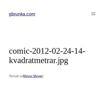
Hoppa
till
gbrunka.com
innehåll
comic-2012-02-24-14-
kvadratmetrar.jpg
Skrivet av
Mayor Meyer
i