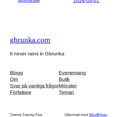
2026-03-01
Moodkiller
gbrunka.com
It never rains in Gbrunka
Blogg
Evenemang
Om
Butik
Svar på vanliga frågor
Mönster
Författare
Teman
Twenty Twenty-Five
Utformad med
WordPress