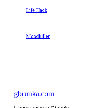
Life Hack
Moodkiller
gbrunka.com
It never rains in Gbrunka