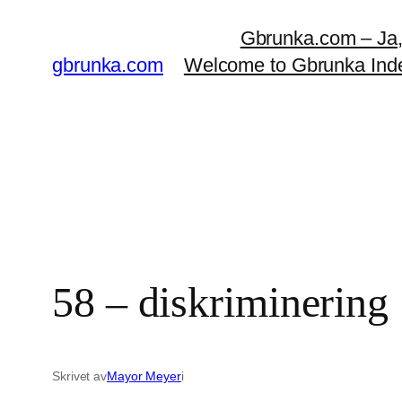
Hoppa
Gbrunka.com – Ja, d
till
gbrunka.com
Welcome to Gbrunka Ind
innehåll
58 – diskriminering
Skrivet av
Mayor Meyer
i