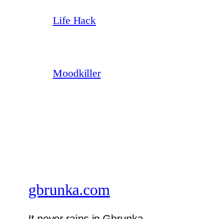
Life Hack
Moodkiller
gbrunka.com
It never rains in Gbrunka