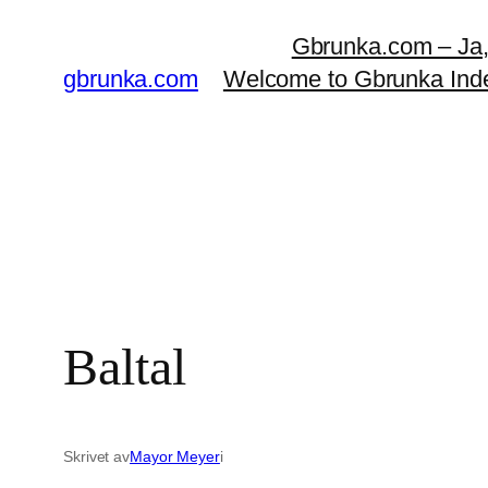
Hoppa
Gbrunka.com – Ja, d
till
gbrunka.com
Welcome to Gbrunka Ind
innehåll
Baltal
Skrivet av
Mayor Meyer
i