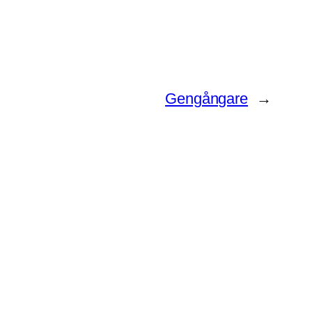
Gengångare
→