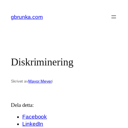
Hoppa
till
gbrunka.com
innehåll
Diskriminering
Skrivet av
Mayor Meyer
i
Dela detta:
Facebook
LinkedIn