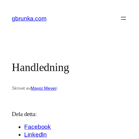
Hoppa
till
gbrunka.com
innehåll
Handledning
Skrivet av
Mayor Meyer
i
Dela detta:
Facebook
LinkedIn