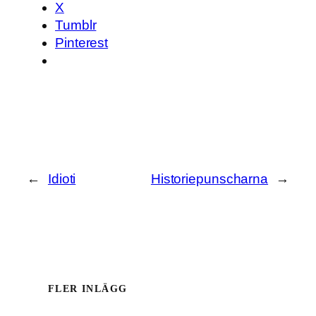
X
Tumblr
Pinterest
←
Idioti
Historiepunscharna
→
FLER INLÄGG