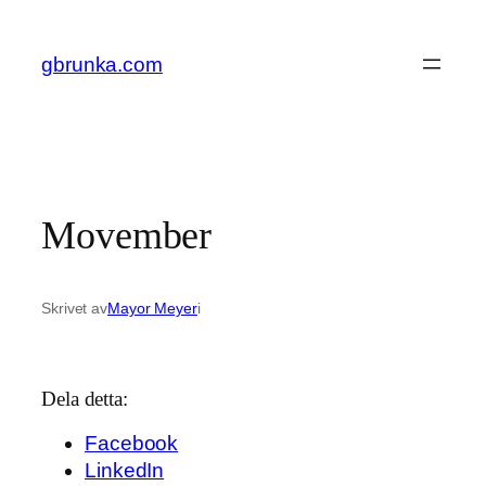
Hoppa
till
gbrunka.com
innehåll
Movember
Skrivet av
Mayor Meyer
i
Dela detta:
Facebook
LinkedIn