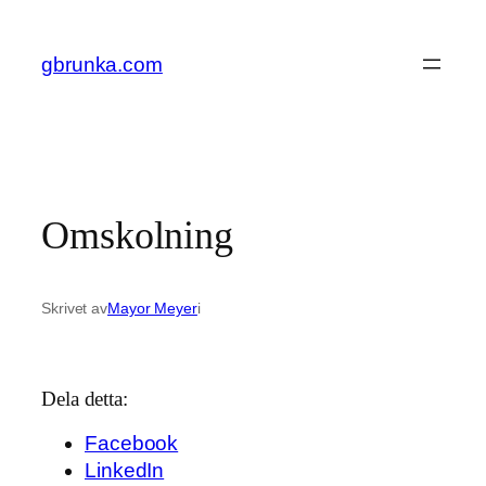
Hoppa
till
gbrunka.com
innehåll
Omskolning
Skrivet av
Mayor Meyer
i
Dela detta:
Facebook
LinkedIn