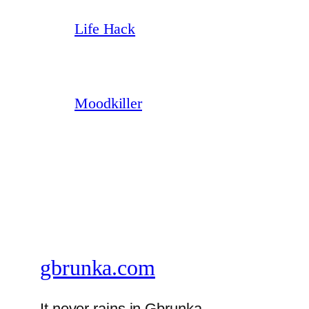
Life Hack
Moodkiller
gbrunka.com
It never rains in Gbrunka