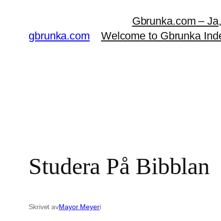
Hoppa
Gbrunka.com – Ja, d
till
gbrunka.com
Welcome to Gbrunka Ind
innehåll
Studera På Bibblan
Skrivet av
Mayor Meyer
i