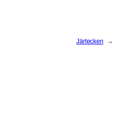
Järtecken
→