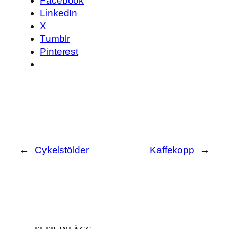
Facebook
LinkedIn
X
Tumblr
Pinterest
←
Cykelstölder
Kaffekopp
→