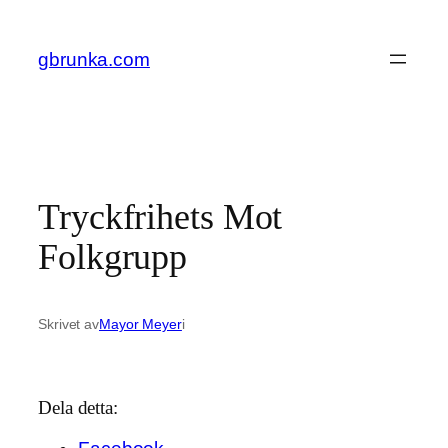
Hoppa
till
gbrunka.com
innehåll
Tryckfrihets Mot
Folkgrupp
Skrivet av
Mayor Meyer
i
Dela detta: