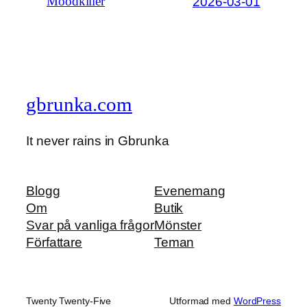
2026-03-01
Moodkiller
gbrunka.com
It never rains in Gbrunka
Blogg
Evenemang
Om
Butik
Svar på vanliga frågor
Mönster
Författare
Teman
Twenty Twenty-Five
Utformad med
WordPress