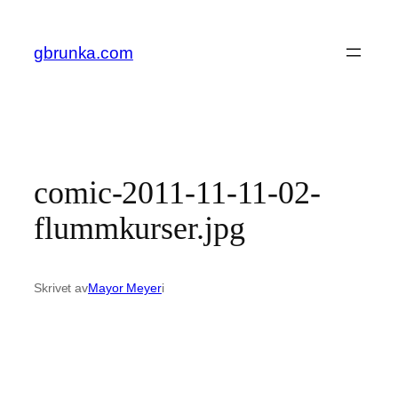
Hoppa
till
gbrunka.com
innehåll
comic-2011-11-11-02-
flummkurser.jpg
Skrivet av
Mayor Meyer
i