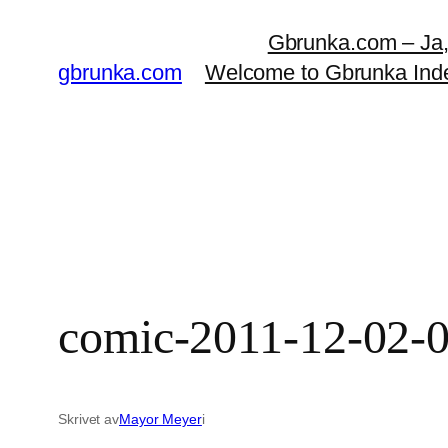
Hoppa
Gbrunka.com – Ja, d
till
gbrunka.com
Welcome to Gbrunka Ind
innehåll
comic-2011-12-02-0
Skrivet av
Mayor Meyer
i