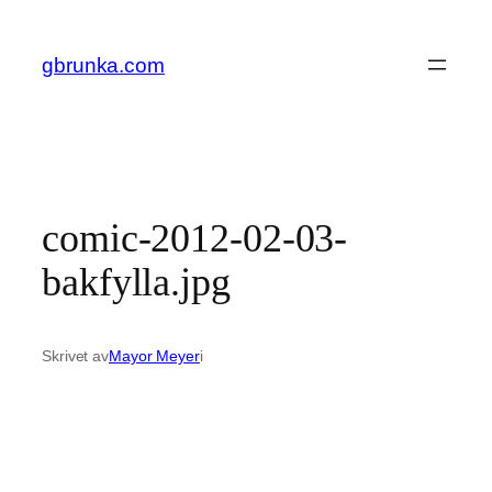
Hoppa
till
gbrunka.com
innehåll
comic-2012-02-03-
bakfylla.jpg
Skrivet av
Mayor Meyer
i