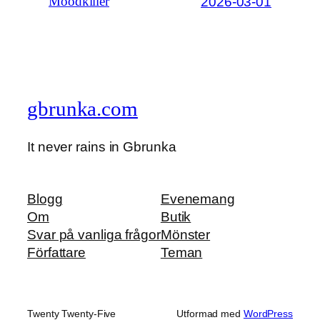
2026-03-01
Moodkiller
gbrunka.com
It never rains in Gbrunka
Blogg
Evenemang
Om
Butik
Svar på vanliga frågor
Mönster
Författare
Teman
Twenty Twenty-Five
Utformad med
WordPress