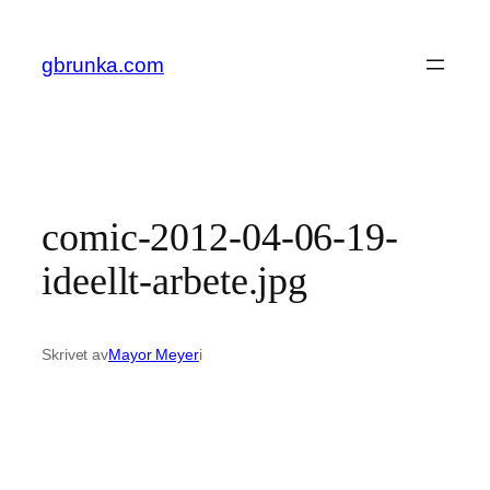
Hoppa
till
gbrunka.com
innehåll
comic-2012-04-06-19-
ideellt-arbete.jpg
Skrivet av
Mayor Meyer
i