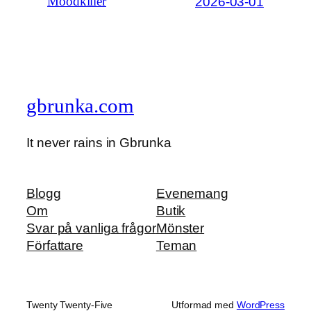
2026-03-01
Moodkiller
gbrunka.com
It never rains in Gbrunka
Blogg
Evenemang
Om
Butik
Svar på vanliga frågor
Mönster
Författare
Teman
Twenty Twenty-Five
Utformad med
WordPress