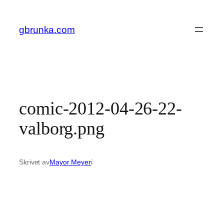
Hoppa
till
gbrunka.com
innehåll
comic-2012-04-26-22-
valborg.png
Skrivet av
Mayor Meyer
i