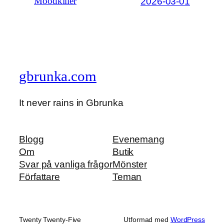
2026-03-01
Moodkiller
gbrunka.com
It never rains in Gbrunka
Blogg
Evenemang
Om
Butik
Svar på vanliga frågor
Mönster
Författare
Teman
Twenty Twenty-Five
Utformad med
WordPress