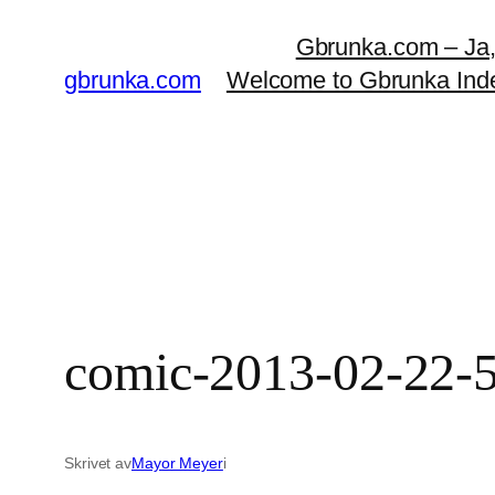
Hoppa
Gbrunka.com – Ja, d
till
gbrunka.com
Welcome to Gbrunka Ind
innehåll
comic-2013-02-22-51-
Skrivet av
Mayor Meyer
i