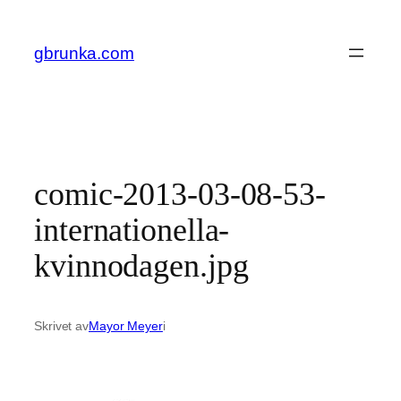
Hoppa
till
gbrunka.com
innehåll
comic-2013-03-08-53-
internationella-
kvinnodagen.jpg
Skrivet av
Mayor Meyer
i