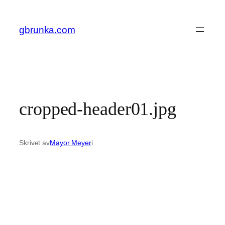
Hoppa
till
gbrunka.com
innehåll
cropped-header01.jpg
Skrivet av
Mayor Meyer
i