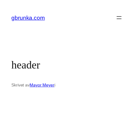
Hoppa
till
gbrunka.com
innehåll
header
Skrivet av
Mayor Meyer
i