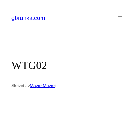
Hoppa
till
gbrunka.com
innehåll
WTG02
Skrivet av
Mayor Meyer
i